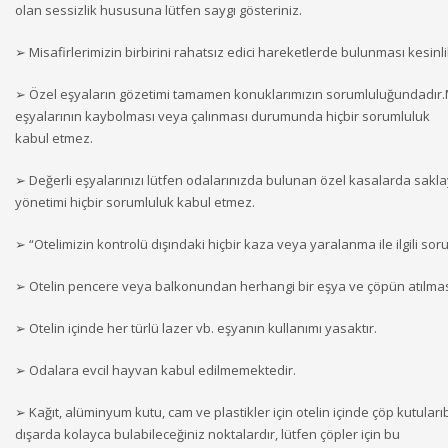
olan sessizlik hususuna lütfen saygı gösteriniz.
➢ Misafirlerimizin birbirini rahatsız edici hareketlerde bulunması kesinli
➢ Özel eşyaların gözetimi tamamen konuklarımızın sorumluluğundadır.Mi
eşyalarının kaybolması veya çalınması durumunda hiçbir sorumluluk
kabul etmez.
➢ Değerli eşyalarınızı lütfen odalarınızda bulunan özel kasalarda saklay
yönetimi hiçbir sorumluluk kabul etmez.
➢ “Otelimizin kontrolü dışındaki hiçbir kaza veya yaralanma ile ilgili s
➢ Otelin pencere veya balkonundan herhangi bir eşya ve çöpün atılması
➢ Otelin içinde her türlü lazer vb. eşyanın kullanımı yasaktır.
➢ Odalara evcil hayvan kabul edilmemektedir.
➢ Kağıt, alüminyum kutu, cam ve plastikler için otelin içinde çöp kutular
dışarda kolayca bulabileceğiniz noktalardır, lütfen çöpler için bu