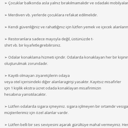
➢ Çocuklar balkonda asla yalnız bırakılmamalıdır ve odadaki mobilyala
➢ Merdiven vb. yerlerde çocuklara refakat edilmelidir.
➢ Kendi güvenliğiniz ve rahatlığınız için lütfen yemek ve içecek alanlar
➢ Restoranlara sadece mayoyla değil, üstünüzde t-
shirt vb. bir kıyafetlegirebilirsiniz.
➢ Odalar konaklama hizmeti içindir. Odalarda konaklayan her bir kişin
oluşturulmak zorundadır.
➢ Kayıtlı olmayan ziyaretçilerin odaya
veya otel içerisindeki diğer alanlaragirişi yasaktır. Kayıtsız misafirler
için 1 kişilik ekstra ücret odada konaklayan misafirimizin
hesabına yansıtılacaktır.
➢ Lütfen odalarda sigara içmeyiniz. sigara içilmeyen bir ortamdır vesig
müşterilerimiz için özel alanlar vardır.
➢ Lütfen belli bir ses seviyesini aşarak gürültüye mahal vermeyiniz. Her